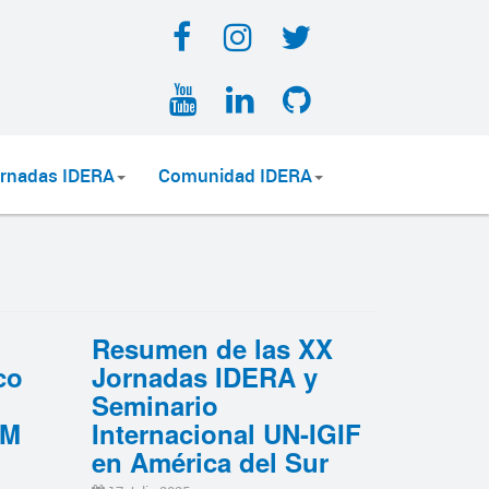
Facebook
Instagram
Twitter
YouTube
LinkedIn
GitHub
rnadas IDERA
Comunidad IDERA
Resumen de las XX
co
Jornadas IDERA y
Seminario
IM
Internacional UN-IGIF
en América del Sur