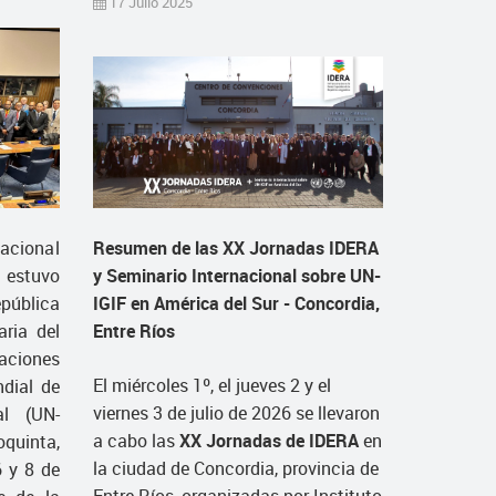
17 Julio 2025
acional
Resumen de las XX Jornadas IDERA
stuvo
y Seminario Internacional sobre UN-
ública
IGIF en América del Sur - Concordia,
aria del
Entre Ríos
aciones
El miércoles 1º, el jueves 2 y el
dial de
viernes 3 de julio de 2026 se llevaron
al (UN-
a cabo las
XX Jornadas de IDERA
en
oquinta,
la ciudad de Concordia, provincia de
6 y 8 de