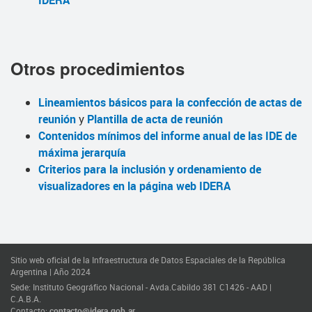
IDERA
Otros procedimientos
Lineamientos básicos para la confección de actas de
reunión
y
Plantilla de acta de reunión
Contenidos mínimos del informe anual de las IDE de
máxima jerarquía
Criterios para la inclusión y ordenamiento de
visualizadores en la página web IDERA
Sitio web oficial de la Infraestructura de Datos Espaciales de la República
Argentina | Año 2024
Sede: Instituto Geográfico Nacional - Avda.Cabildo 381 C1426 - AAD |
C.A.B.A.
Contacto:
contacto@idera.gob.ar