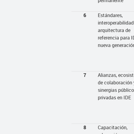
permanente
6
Estándares,
interoperabilidad
arquitectura de
referencia para 
nueva generació
7
Alianzas, ecosi
de colaboración 
sinergias público
privadas en IDE
8
Capacitación,