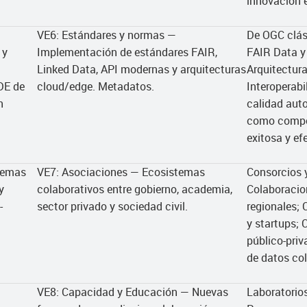
innovación 
VE6: Estándares y normas —
De OGC clás
 y
Implementación de estándares FAIR,
FAIR Data y
Linked Data, API modernas y arquitecturas
Arquitectura
IDE de
cloud/edge. Metadatos.
Interoperabi
n
calidad aut
como compon
exitosa y ef
stemas
VE7: Asociaciones — Ecosistemas
Consorcios y
y
colaborativos entre gobierno, academia,
Colaboracio
-
sector privado y sociedad civil.
regionales; 
y startups; 
público-priv
de datos col
VE8: Capacidad y Educación — Nuevas
Laboratorio