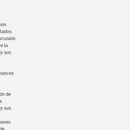
on
ltados
iscusión
e la
y sus
avances
ión de
a
y sus
iones
 de