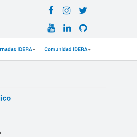
Facebook
Instagram
Twitter
YouTube
LinkedIn
GitHub
rnadas IDERA
Comunidad IDERA
ico
n