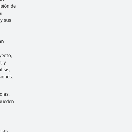
usión de
a
y sus
an
yecto,
, y
lisis,
siones.
cias,
 pueden
cias