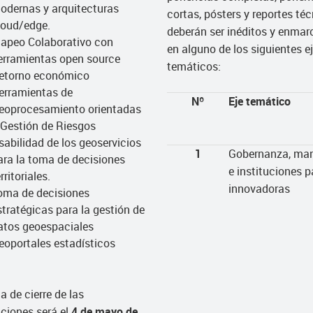
odernas y arquitecturas
cortas, pósters y reportes té
loud/edge.
deberán ser inéditos y enmar
apeo Colaborativo con
en alguno de los siguientes e
erramientas open source
temáticos:
etorno económico
erramientas de
Nº
Eje temático
eoprocesamiento orientadas
 Gestión de Riesgos
sabilidad de los geoservicios
1
Gobernanza, ma
ara la toma de decisiones
e instituciones p
rritoriales.
innovadoras
oma de decisiones
stratégicas para la gestión de
atos geoespaciales
eoportales estadísticos
a de cierre de las
ciones será el
4 de mayo de