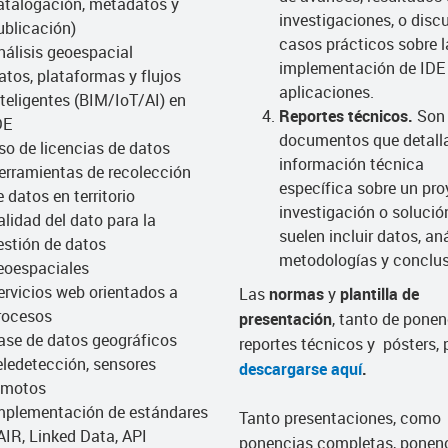
atalogación, metadatos y
investigaciones, o disc
ublicación)
casos prácticos sobre l
nálisis geoespacial
implementación de IDE 
atos, plataformas y flujos
aplicaciones.
nteligentes (BIM/IoT/AI) en
Reportes técnicos.
Son
DE
documentos que detall
so de licencias de datos
información técnica
erramientas de recolección
específica sobre un pro
e datos en territorio
investigación o solución
alidad del dato para la
suelen incluir datos, aná
estión de datos
metodologías y conclu
eoespaciales
ervicios web orientados a
Las
normas
y
plantilla de
rocesos
presentación
, tanto de ponen
ase de datos geográficos
reportes técnicos y pósters,
eledetección, sensores
descargarse aquí
.
emotos
mplementación de estándares
Tanto presentaciones, como
AIR, Linked Data, API
ponencias completas, ponen