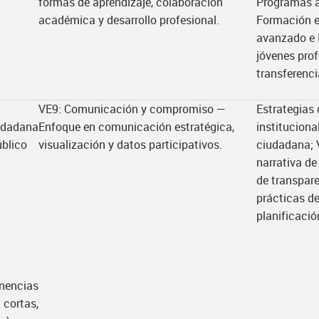
formas de aprendizaje, colaboración
Programas a
académica y desarrollo profesional.
Formación e
avanzado e I
jóvenes pro
transferenci
VE9: Comunicación y compromiso —
Estrategias
iudadana
Enfoque en comunicación estratégica,
instituciona
blico
visualización y datos participativos.
ciudadana; V
narrativa d
de transpare
prácticas de
planificació
encias
ortas,