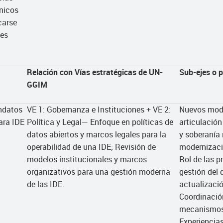
cnicos
carse
jes
Relación con Vías estratégicas de UN-
Sub-ejes o 
GGIM
ndatos
VE 1: Gobernanza e Instituciones + VE 2:
Nuevos mode
ara IDE
Política y Legal— Enfoque en políticas de
articulación
datos abiertos y marcos legales para la
y soberanía 
operabilidad de una IDE; Revisión de
modernizaci
modelos institucionales y marcos
Rol de las p
organizativos para una gestión moderna
gestión del 
de las IDE.
actualizació
Coordinación
mecanismos 
Experiencias