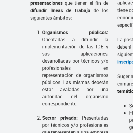
aplicac
presentaciones
que tienen el fin de
tiene c
difundir líneas de trabajo
de los
conoci
siguientes ámbitos:
específ
Organismos públicos:
Orientadas a difundir la
La post
implementación de las IDE y
deberá 
sus aplicaciones,
siguien
desarrolladas por técnicos y/o
inscrip
profesionales en
representación de organismos
Sugeri
públicos. Las mismas deberán
enmarc
estar avaladas por una
temáti
autoridad del organismo
correspondiente.
S
F
Sector privado:
Presentadas
p
por técnicos y/o profesionales
g
que representen a una empresa