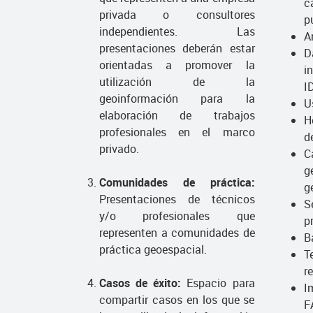
c
privada o consultores
p
independientes. Las
A
presentaciones deberán estar
D
orientadas a promover la
i
utilización de la
I
geoinformación para la
U
elaboración de trabajos
H
profesionales en el marco
d
privado.
C
g
Comunidades de práctica:
g
Presentaciones de técnicos
S
y/o profesionales que
p
representen a comunidades de
B
práctica geoespacial.
T
r
Casos de éxito:
Espacio para
I
compartir casos en los que se
F