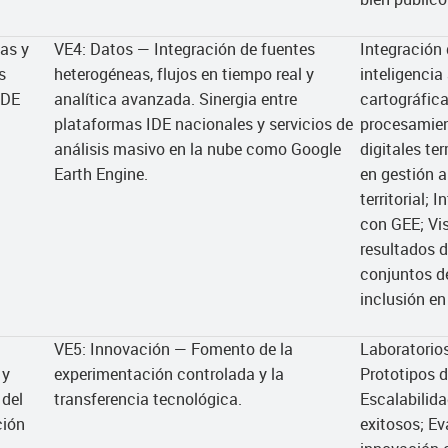
as y
VE4: Datos — Integración de fuentes
Integración 
s
heterogéneas, flujos en tiempo real y
inteligencia
IDE
analítica avanzada. Sinergia entre
cartográfica
plataformas IDE nacionales y servicios de
procesamien
análisis masivo en la nube como Google
digitales te
Earth Engine.
en gestión a
territorial;
con GEE; Vis
resultados d
conjuntos d
inclusión en
VE5: Innovación — Fomento de la
Laboratorios
 y
experimentación controlada y la
Prototipos d
 del
transferencia tecnológica.
Escalabilida
ción
exitosos; Ev