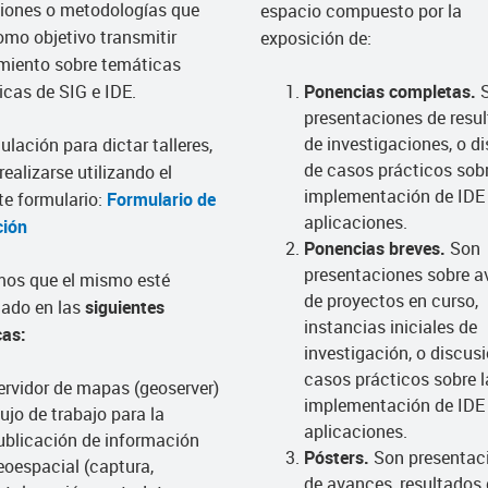
iones o metodologías que
espacio compuesto por la
omo objetivo transmitir
exposición de:
miento sobre temáticas
icas de SIG e IDE.
Ponencias completas.
S
presentaciones de resu
de investigaciones, o d
ulación para dictar talleres,
de casos prácticos sobr
realizarse utilizando el
implementación de IDE 
te formulario:
Formulario de
aplicaciones.
ción
Ponencias breves.
Son
presentaciones sobre 
mos que el mismo esté
de proyectos en curso,
ado en las
siguientes
instancias iniciales de
cas:
investigación, o discus
casos prácticos sobre l
ervidor de mapas (geoserver)
implementación de IDE 
lujo de trabajo para la
aplicaciones.
ublicación de información
Pósters.
Son presentac
eoespacial (captura,
de avances, resultados