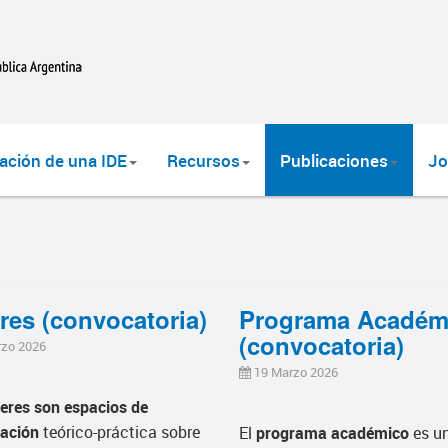
ación de una IDE
Recursos
Publicaciones
Jo
eres (convocatoria)
Programa Académ
(convocatoria)
rzo 2026
19 Marzo 2026
leres
son espacios de
tación
teórico-práctica sobre
El
programa académico
es u