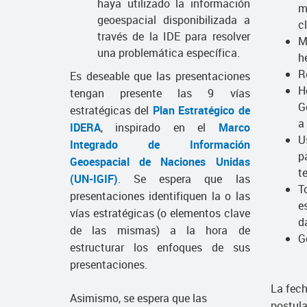
haya utilizado la información
m
geoespacial disponibilizada a
c
través de la IDE para resolver
M
una problemática específica.
h
R
Es deseable que las presentaciones
H
tengan presente las 9 vías
G
estratégicas del
Plan Estratégico de
a
IDERA
, inspirado en el
Marco
U
Integrado de Información
p
Geoespacial de Naciones Unidas
te
(UN-IGIF)
. Se espera que las
T
presentaciones identifiquen la o las
e
vías estratégicas (o elementos clave
d
de las mismas) a la hora de
G
estructurar los enfoques de sus
presentaciones.
La fech
Asimismo, se espera que las
postula