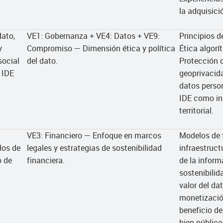
la adquisici
ato,
VE1: Gobernanza + VE4: Datos + VE9:
Principios d
y
Compromiso — Dimensión ética y política
Ética algorí
social
del dato.
Protección 
 IDE
geoprivacida
datos person
IDE como in
territorial.
VE3: Financiero — Enfoque en marcos
Modelos de 
los de
legales y estrategias de sostenibilidad
infraestruc
o de
financiera.
de la inform
sostenibilid
valor del da
monetizació
beneficio de
bien público