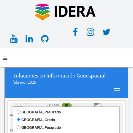
Facebook
Instagra
Twitt
YouTube
LinkedIn
GitHub